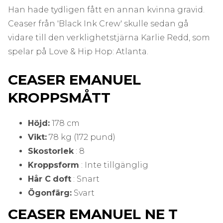
Han hade tydligen fått en annan kvinna gravid.
Ceaser från 'Black Ink Crew' skulle sedan gå
vidare till den verklighetstjärna Karlie Redd, som
spelar på Love & Hip Hop: Atlanta.
CEASER EMANUEL
KROPPSMÅTT
Höjd:
178 cm
Vikt:
78 kg (172 pund)
Skostorlek
: 8
Kroppsform
: Inte tillgänglig
Hår C
doft
: Snart
Ögonfärg:
Svart
CEASER EMANUEL NE
T