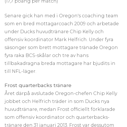
(17,7 poäng per match)
Senare gick han med i Oregon's coaching team
som en bred mottagarcoach 2009 och arbetade
under Ducks huvudtränare Chip Kelly och
offensiv koordinator Mark Helfrich. Under fyra
säsonger som brett mottagare tränade Oregon
fyra raka BCS-skålar och tre av hans
tillbakadragna breda mottagare har bjudits in
till NFL-läger.
Frost quarterbacks tränare
Året därpå avslutade Oregon-chefen Chip Kelly
jobbet och Helfrich träder in som Ducks nya
huvudtränare, medan Frost officiellt förklarade
som offensiv koordinator och quarterbacks-
tränare den 31 januari 2013. Frost var dessutom