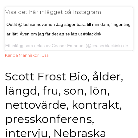
Visa det här inlägget på Instagram
Outfit @fashionnovamen Jag säger bara till min dam, 'Ingenting
är lätt' Även om jag får det att se lätt ut #blackink
Ett inlägg som delas av
Ceaser Emanuel
(@ceaserblackink) den 18 oktober 2019 klockan 8:00 PDT
Kända Människor I Usa
Scott Frost Bio, ålder,
längd, fru, son, lön,
nettovärde, kontrakt,
presskonferens,
intervju, Nebraska