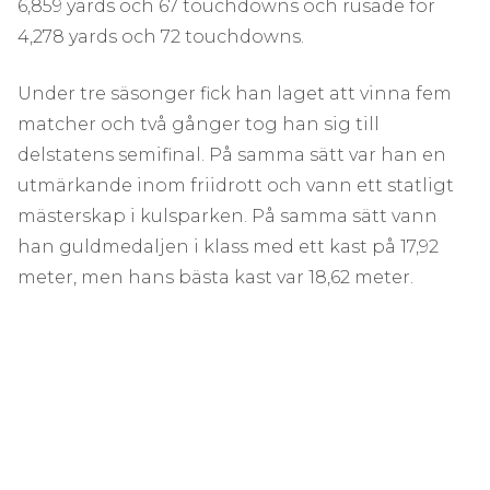
6,859 yards och 67 touchdowns och rusade för
4,278 yards och 72 touchdowns.
Under tre säsonger fick han laget att vinna fem
matcher och två gånger tog han sig till
delstatens semifinal. På samma sätt var han en
utmärkande inom friidrott och vann ett statligt
mästerskap i kulsparken. På samma sätt vann
han guldmedaljen i klass med ett kast på 17,92
meter, men hans bästa kast var 18,62 meter.