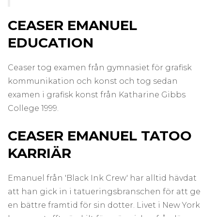
CEASER EMANUEL
EDUCATION
Ceaser tog examen från gymnasiet för grafisk
kommunikation och konst och tog sedan
examen i grafisk konst från Katharine Gibbs
College 1999.
CEASER EMANUEL TATOO
KARRIÄR
Emanuel från 'Black Ink Crew' har alltid hävdat
att han gick in i tatueringsbranschen för att ge
en bättre framtid för sin dotter. Livet i New York