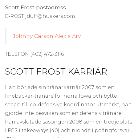
Scott Frost postadress
E-POST jduff@huskers.com
Johnny Carson Alexis Arv
TELEFON (402) 472-3116
SCOTT FROST KARRIÄR
Han började sin tränarkarriär 2007 som en
linebacker-tränare för norra Iowa och bytte
sedan till co-defensive koordinator. Utmärkt, han
gjorde inte besviken som en defensiv tränare,
han avslutade säsongen 2008 som en tredjeplats
i FCS i takeaways (40) och nionde i poängförsvar