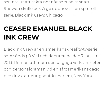
ser inte ut att sakta ner när som helst snart.
Showen skulle också ge upphov till en spin-off-
serie, Black Ink Crew: Chicago.
CEASER EMANUEL BLACK
INK CREW
Black Ink Crew är en amerikansk reality-tv-serie
som sänds på VH1 och debuterade den 7 januari
2013. Den berättar om den dagliga verksamheten
och personaldraman vid en afroamerikansk ägd
och drivs tatueringsbutik i Harlem, New York.