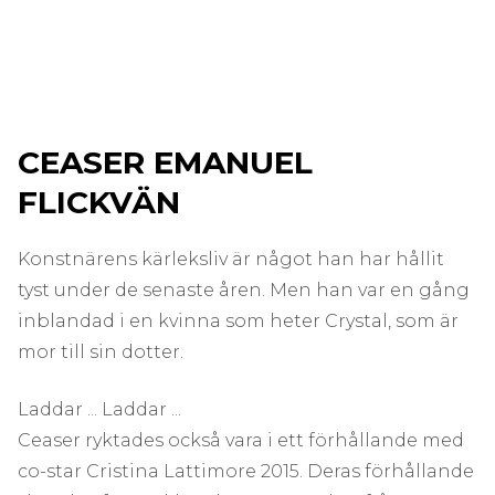
CEASER EMANUEL
FLICKVÄN
Konstnärens kärleksliv är något han har hållit
tyst under de senaste åren. Men han var en gång
inblandad i en kvinna som heter Crystal, som är
mor till sin dotter.
Laddar ... Laddar ...
Ceaser ryktades också vara i ett förhållande med
co-star Cristina Lattimore 2015. Deras förhållande